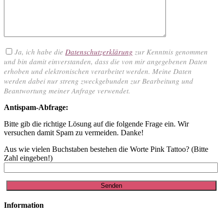
Ja, ich habe die
Datenschutzerklärung
zur Kenntnis genommen
und bin damit einverstanden, dass die von mir angegebenen Daten
erhoben und elektronischen verarbeitet werden. Meine Daten
werden dabei nur streng zweckgebunden zur Bearbeitung und
Beantwortung meiner Anfrage verwendet.
Antispam-Abfrage:
Bitte gib die richtige Lösung auf die folgende Frage ein. Wir
versuchen damit Spam zu vermeiden. Danke!
Aus wie vielen Buchstaben bestehen die Worte Pink Tattoo? (Bitte
Zahl eingeben!)
Information